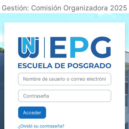
Gestión: Comisión Organizadora 2025
Salta al contenido principal
Entrar a Aula V
Nombre de usuario o correo electrónico
Contraseña
Acceder
¿Olvidó su contraseña?